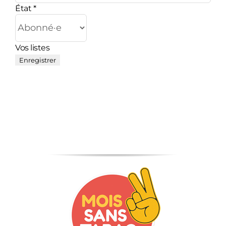
État
*
F.A.Q.
Vos listes
Contact