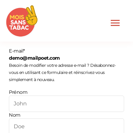
Passer
au
contenu
Nav
à
bas
Accueil
E-mail*
demo@mailpoet.com
Besoin de modifier votre adresse e-mail ? Désabonnez-
Le dispositif
vous en utilisant ce formulaire et réinscrivez-vous
simplement à nouveau.
Je suis professionnel
Prénom
Je suis fumeur
Nom
Actualités
Newsletter