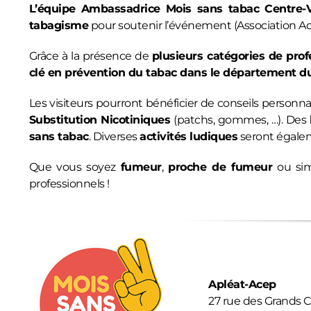
L’équipe Ambassadrice Mois sans tabac Centre-V
tabagisme
pour soutenir l’événement (
Association A
Grâce à la présence de
plusieurs catégories de prof
clé en prévention du tabac dans le département d
Les visiteurs pourront bénéficier de conseils personnali
Substitution Nicotiniques
(patchs, gommes, …). Des
sans tabac
. Diverses
activités ludiques
seront égalem
Que vous soyez
fumeur
,
proche de fumeur
ou si
professionnels !
Apléat-Acep
27 rue des Grands