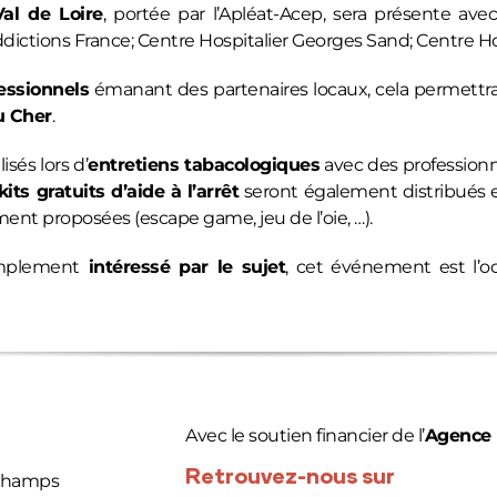
al de Loire
, portée par l’
Apléat-Acep
, sera présente ave
ddictions France
;
Centre Hospitalier Georges Sand
;
Centre Ho
essionnels
émanant des partenaires locaux, cela permettra
u Cher
.
sés lors d’
entretiens tabacologiques
avec des professionne
kits gratuits d’aide à l’arrêt
seront également distribués et
ent proposées (escape game, jeu de l’oie, …).
mplement
intéressé par le sujet
, cet événement est l’o
Avec le soutien financier de l’
Agence 
Retrouvez-nous sur
 Champs