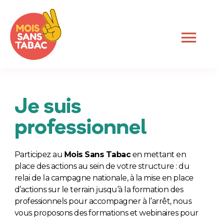
Passer
au
contenu
Nav
à
bas
Accueil
Je suis
Le dispositif
professionnel
Je suis professionnel
Participez au
Mois Sans Tabac
en mettant en
Je suis fumeur
place des actions au sein de votre structure : du
relai de la campagne nationale, à la mise en place
d’actions sur le terrain jusqu’à la formation des
Actualités
professionnels pour accompagner à l’arrêt, nous
vous proposons des formations et webinaires pour
Newsletter