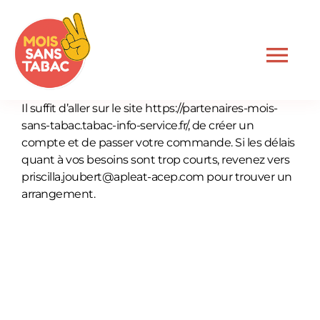
Passer
au
contenu
Nav
à
Il suffit d’aller sur le site
https://partenaires-mois-
bas
Accueil
sans-tabac.tabac-info-service.fr/
, de créer un
compte et de passer votre commande. Si les délais
quant à vos besoins sont trop courts, revenez vers
Le dispositif
priscilla.joubert@apleat-acep.com
pour trouver un
arrangement.
Je suis professionnel
Je suis fumeur
Actualités
Newsletter